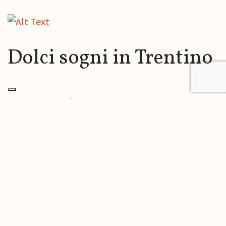
Dolci sogni in Trentino
Il buon riposo è fondamentale per recuperare le
energie dopo le attività sportive o dopo le
giornate sui sentieri in Val di Sole nel Trentino. Le
nostre camere luminose ti accompagneranno per
un sonno tranquillo e rigenerante.
SCOPRI LE CAMERE