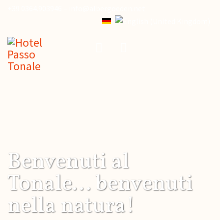
+39 0364.903946 –
info@albergoeden.net
Benvenuti al
Tonale... benvenuti
nella natura!