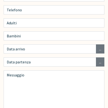
...
...