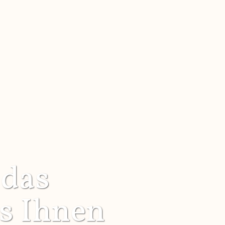
 das
s Ihnen