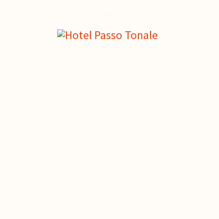
+39 0364.903946 –
Diese E-Mail-Adresse ist vor 
eingeschaltet sein.